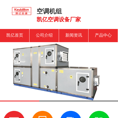
空调机组
凯亿空调设备厂家
凯亿首页
公司介绍
新闻资讯
产品中心