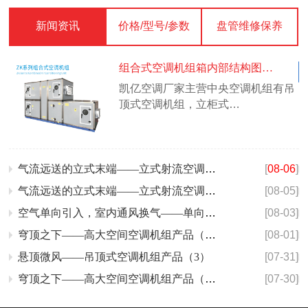
新闻资讯
价格/型号/参数
盘管维修保养
组合式空调机组箱内部结构图…
凯亿空调厂家主营中央空调机组有吊
顶式空调机组，立柜式…
气流远送的立式末端——立式射流空调机组系列产品（2）
[
08-06
]
气流远送的立式末端——立式射流空调机组系列产品（1）
[08-05]
空气单向引入，室内通风换气——单向流新风换气机系列产
[08-03]
穹顶之下——高大空间空调机组产品（2）
[08-01]
悬顶微风——吊顶式空调机组产品（3）
[07-31]
穹顶之下——高大空间空调机组产品（4）
[07-30]